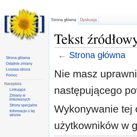
Strona główna
Dyskusja
Tekst źródłow
←
Strona główna
Strona główna
Skocz do:
nawigacja
,
szukaj
Ostatnie zmiany
Losowa strona
Nie masz uprawnie
Pomoc
Narzędzia
następującego p
Linkujące
Zmiany w
linkowanych
Wykonywanie tej o
Strony specjalne
Informacje o tej
stronie
użytkowników w gr