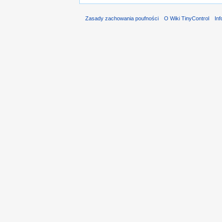
Zasady zachowania poufności
O Wiki TinyControl
In